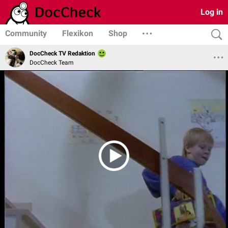
Log in
Community
Flexikon
Shop
DocCheck TV Redaktion
DocCheck Team