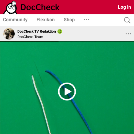
Log in
Community
Flexikon
Shop
DocCheck TV Redaktion
DocCheck Team