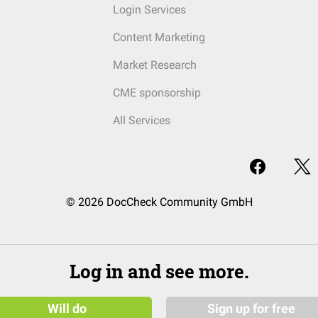
Login Services
Content Marketing
Market Research
CME sponsorship
All Services
© 2026 DocCheck Community GmbH
Log in and see more.
Will do
Sign up for free