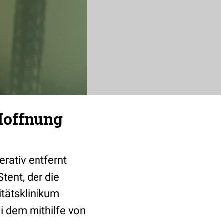
Hoffnung
rativ entfernt
tent, der die
tätsklinikum
ei dem mithilfe von