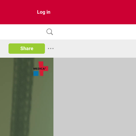
Log in
Share