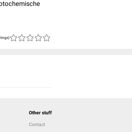
photochemische
atings)
Other stuff
Contact