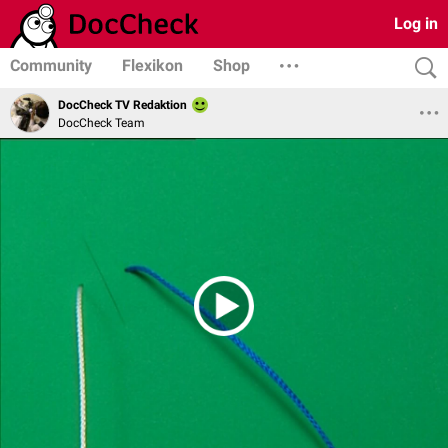
Log in
Community
Flexikon
Shop
DocCheck TV Redaktion
DocCheck Team