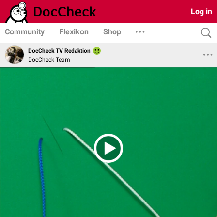
Log in
Community
Flexikon
Shop
DocCheck TV Redaktion
DocCheck Team