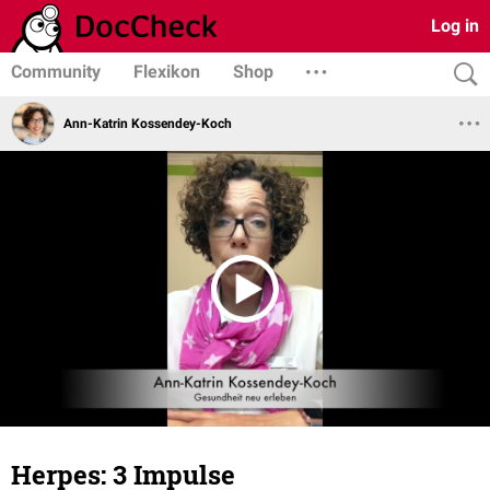
Log in
Community
Flexikon
Shop
Ann-Katrin Kossendey-Koch
Herpes: 3 Impulse