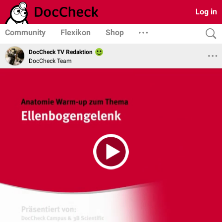
Log in
Community
Flexikon
Shop
DocCheck TV Redaktion
DocCheck Team