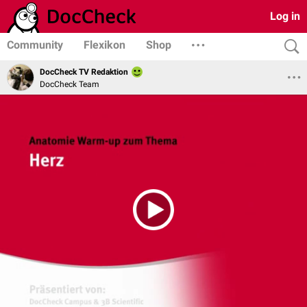
Log in
Community
Flexikon
Shop
DocCheck TV Redaktion
DocCheck Team