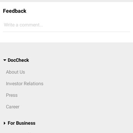
Feedback
Write a comment...
DocCheck
About Us
Investor Relations
Press
Career
For Business