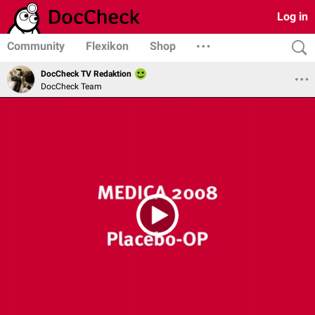
Log in
Community
Flexikon
Shop
DocCheck TV Redaktion
DocCheck Team