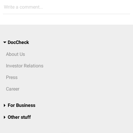
Write a comment...
DocCheck
About Us
Investor Relations
Press
Career
For Business
Other stuff