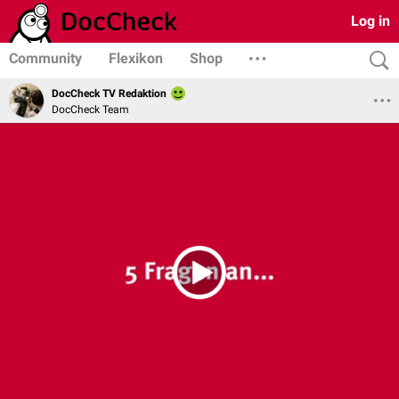
Log in
Community
Flexikon
Shop
DocCheck TV Redaktion
DocCheck Team