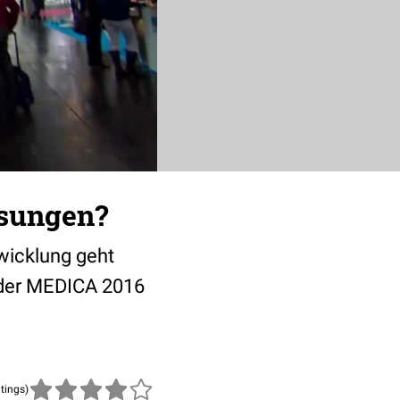
ösungen?
twicklung geht
 der MEDICA 2016
atings)