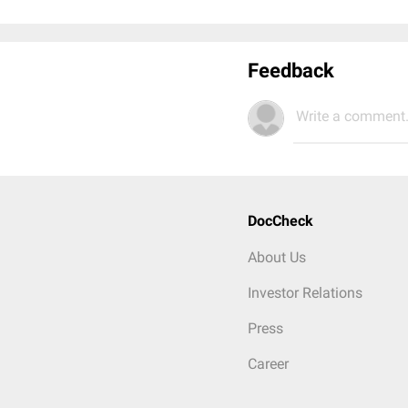
Feedback
Write a comment.
DocCheck
About Us
Investor Relations
Press
Career