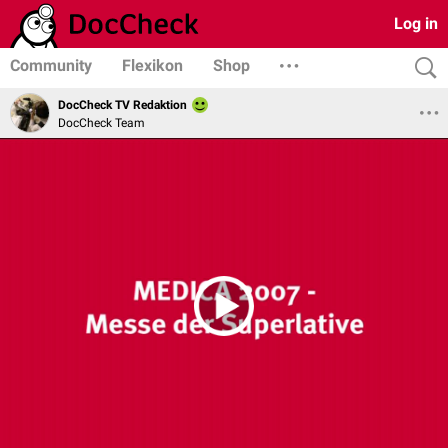
Log in
Community
Flexikon
Shop
DocCheck TV Redaktion
DocCheck Team