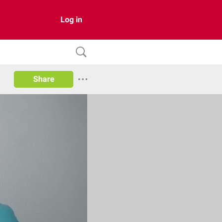
Log in
Share