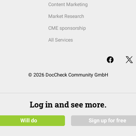
Content Marketing
Market Research
CME sponsorship
All Services
© 2026 DocCheck Community GmbH
Log in and see more.
Will do
Sign up for free