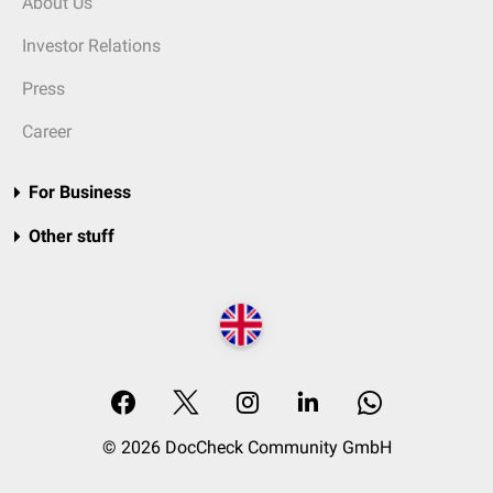
About Us
Investor Relations
Press
Career
For Business
Other stuff
© 2026 DocCheck Community GmbH