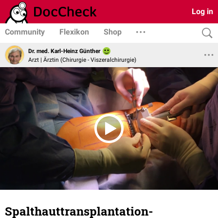
Log in
Community
Flexikon
Shop
Dr. med. Karl-Heinz Günther
Arzt | Ärztin (Chirurgie - Viszeralchirurgie)
Spalthauttransplantation-