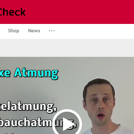
Shop
News