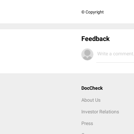
© Copyright
Feedback
Write a comment.
DocCheck
About Us
Investor Relations
Press