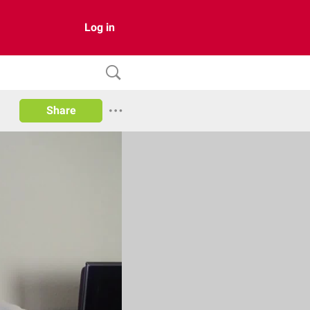
Log in
Share