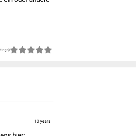
atings)
10 years
ens hier: