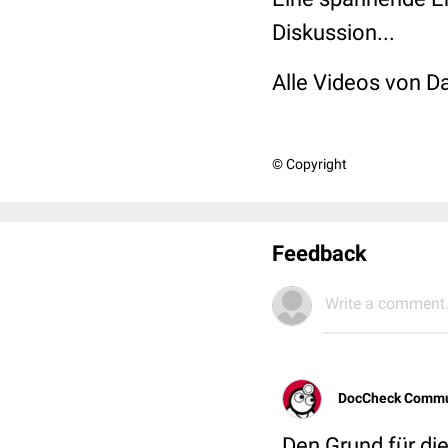
Diskussion...
Alle Videos von Da
© Copyright
Feedback
Write a comment.
DocCheck Commu
Den Grund für die