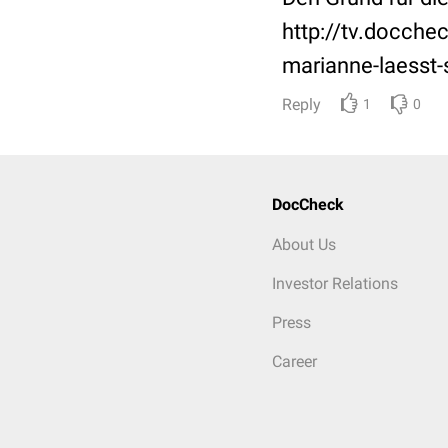
http://tv.docch
marianne-laesst-
Reply
1
0
DocCheck
About Us
Investor Relations
Press
Career