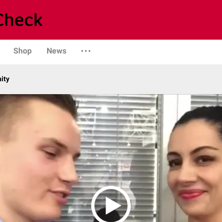
Shop
News
ity