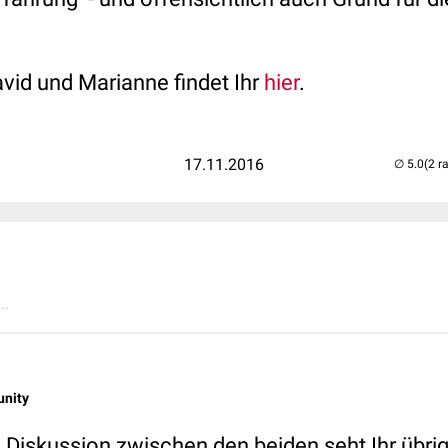
vid und Marianne findet Ihr
hier
.
17.11.2016
(2 r
..
nity
 Diskussion zwischen den beiden seht Ihr übrig