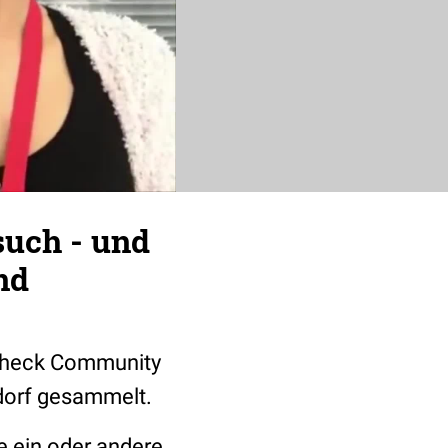
uch - und
nd
cCheck Community
dorf gesammelt.
e ein oder andere