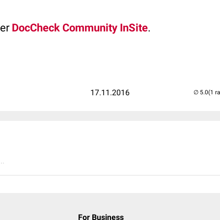
der
DocCheck Community InSite
.
17.11.2016
(1 r
..
For Business