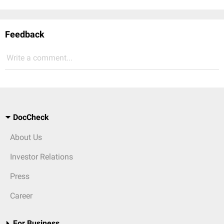
Feedback
Write a comment...
DocCheck
About Us
Investor Relations
Press
Career
For Business