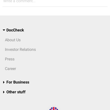
Write a comment...
DocCheck
About Us
Investor Relations
Press
Career
For Business
Other stuff