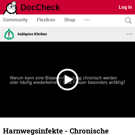
Log in
Community
Flexikon
Shop
Asklepios Kliniken
Harnwegsinfekte - Chronische