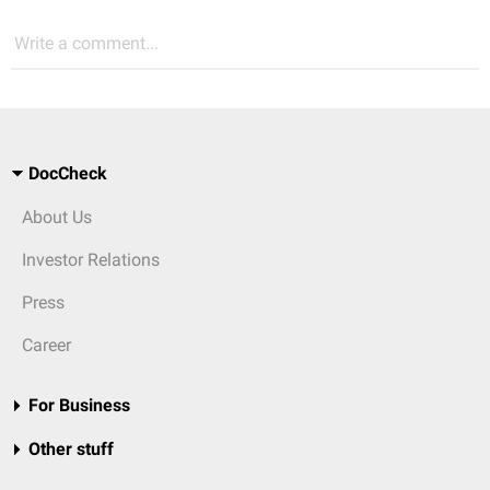
Write a comment...
DocCheck
About Us
Investor Relations
Press
Career
For Business
Other stuff