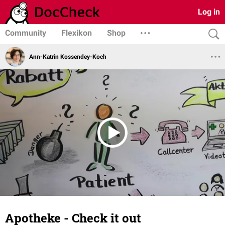
Log in
Community
Flexikon
Shop
Ann-Katrin Kossendey-Koch
Apotheke - Check it out