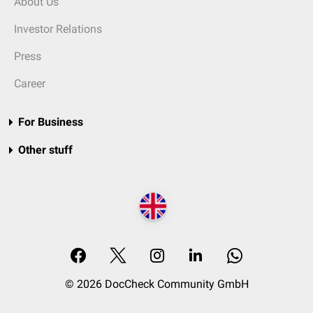
About Us
Investor Relations
Press
Career
For Business
Other stuff
© 2026 DocCheck Community GmbH