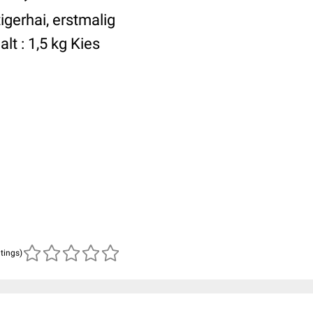
gerhai, erstmalig
t : 1,5 kg Kies
atings)