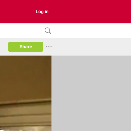
Log in
Share