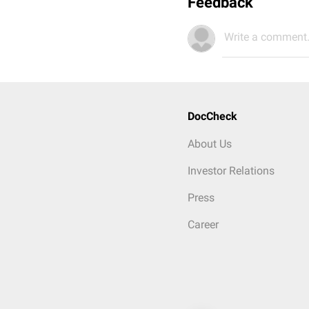
Feedback
Write a comment.
DocCheck
About Us
Investor Relations
Press
Career