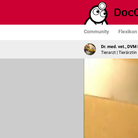
Community
Flexikon
Dr. med. vet., DVM
Tierarzt | Tierärzti