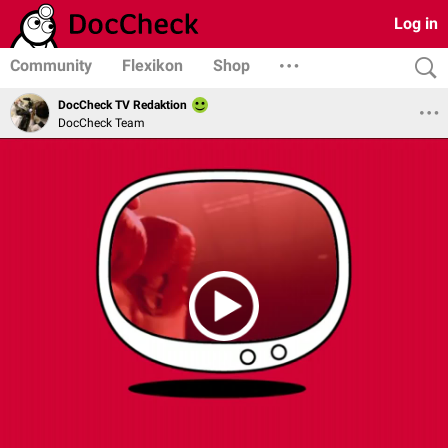
Log in
Community
Flexikon
Shop
DocCheck TV Redaktion
DocCheck Team