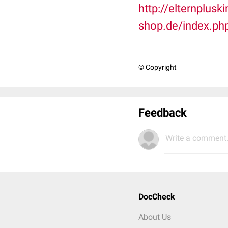
http://elternpluski
shop.de/index.ph
© Copyright
Feedback
Write a comment.
DocCheck
About Us