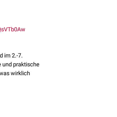
JQsVTb0Aw
 im 2.-7.
e und praktische
 was wirklich