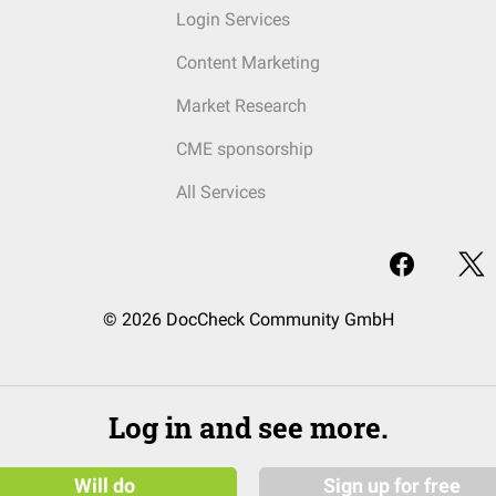
Login Services
Content Marketing
Market Research
CME sponsorship
All Services
© 2026 DocCheck Community GmbH
Log in and see more.
Will do
Sign up for free