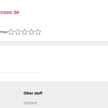
ensee.de
atings)
Other stuff
Contact