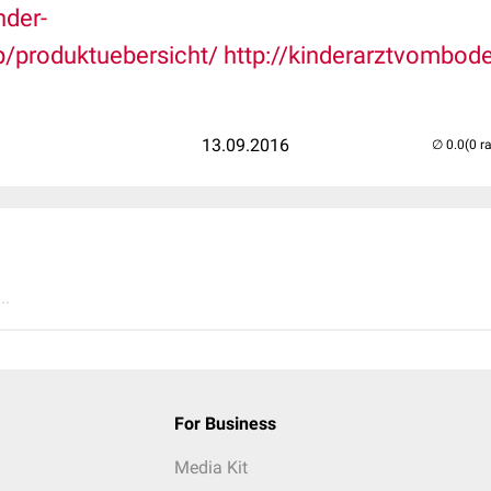
nder-
p/produktuebersicht/
http://kinderarztvombod
13.09.2016
(0 r
..
For Business
Media Kit