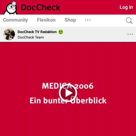
Log in
Community
Flexikon
Shop
DocCheck TV Redaktion
DocCheck Team