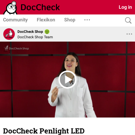
Log in
Community
Flexikon
Shop
DocCheck Shop
DocCheck Shop Team
DocCheck Penlight LED