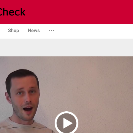
Shop
News