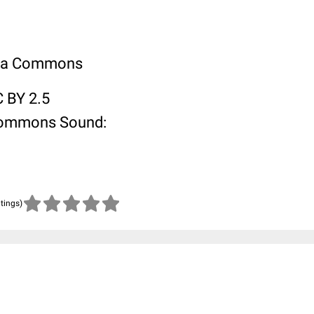
edia Commons
 BY 2.5
 Commons Sound:
atings)