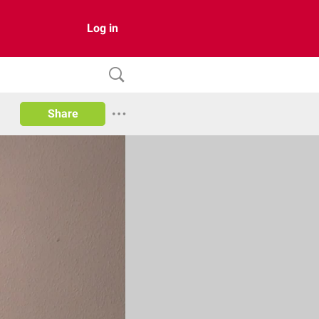
Log in
Share