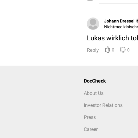
Johann Dressel
Nichtmedizinische
Lukas wirklich to
Reply
0
0
DocCheck
About Us
Investor Relations
Press
Career