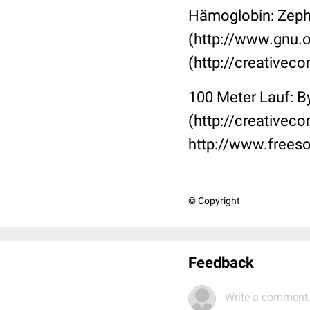
Hämoglobin: Zephy
(http://www.gnu.o
(http://creativec
100 Meter Lauf: B
(http://creativec
http://www.frees
© Copyright
Feedback
Write a comment.