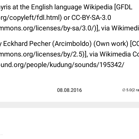
ris at the English language Wikipedia [GFDL
rg/copyleft/fdl.html) or CC-BY-SA-3.0
ommons.org/licenses/by-sa/3.0/)], via Wikim
y Eckhard Pecher (Arcimboldo) (Own work) [CC
ommons.org/licenses/by/2.5)], via Wikimedia
ound.org/people/kudung/sounds/195342/
08.08.2016
(2 r
..