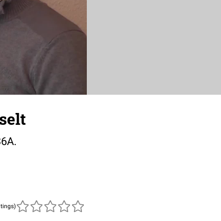
selt
36A.
atings)