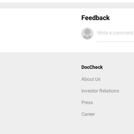
Feedback
Write a comment.
DocCheck
About Us
Investor Relations
Press
Career