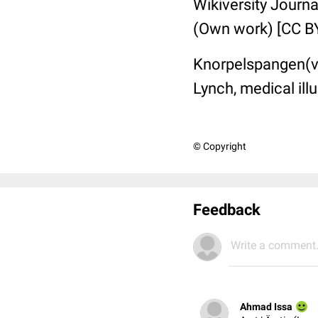
Wikiversity Journ
(Own work) [CC B
Knorpelspangen(ver
Lynch, medical il
© Copyright
Feedback
Write a comment.
Ahmad Issa