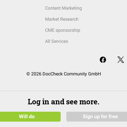
Content Marketing
Market Research
CME sponsorship
All Services
© 2026 DocCheck Community GmbH
Log in and see more.
Will do
Sign up for free