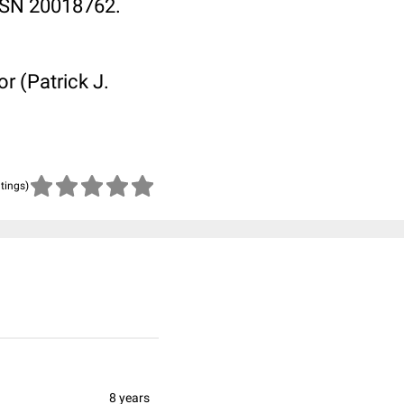
ISSN 20018762.
r (Patrick J.
atings)
8 years