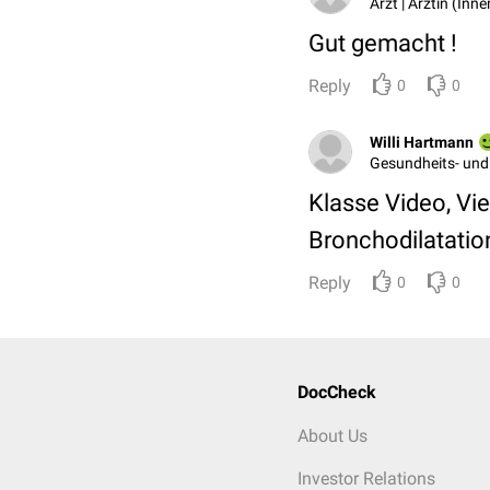
Arzt | Ärztin (Inn
Gut gemacht !
Reply
0
0
Willi Hartmann
Gesundheits- und
Klasse Video, Vi
Bronchodilatatio
Reply
0
0
DocCheck
About Us
Investor Relations