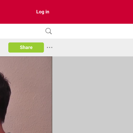
Log in
Share