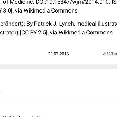
al of Medicine. DOI:10.15347/wjm/2014.010. 
Y 3.0], via Wikimedia Commons
ändert): By Patrick J. Lynch, medical illustrato
lustrator) [CC BY 2.5], via Wikimedia Commons
28.07.2016
(5 r
..