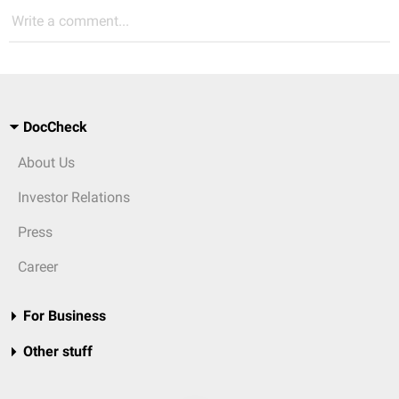
Write a comment...
DocCheck
About Us
Investor Relations
Press
Career
For Business
Other stuff