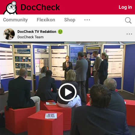
Log in
Community
Flexikon
Shop
DocCheck TV Redaktion
DocCheck Team