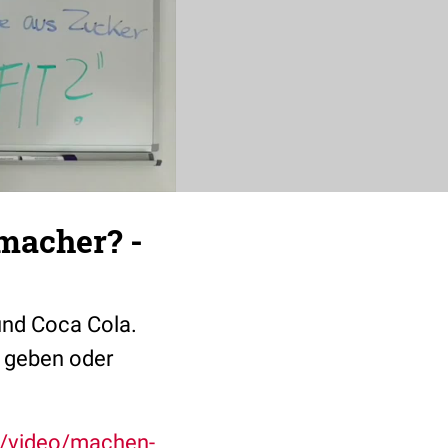
tmacher? -
und Coca Cola.
n geben oder
e/video/machen-