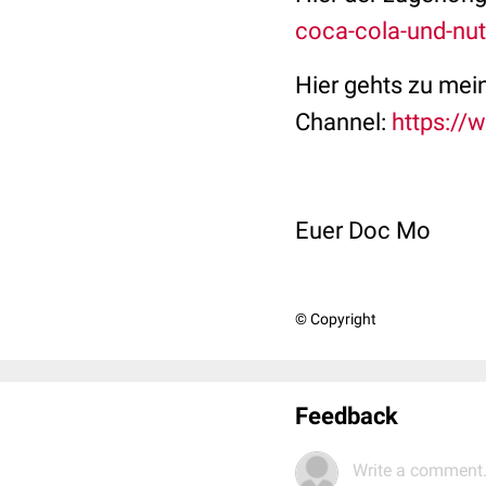
coca-cola-und-nute
Hier gehts zu me
Channel:
https:/
Euer Doc Mo
© Copyright
Feedback
Write a comment.