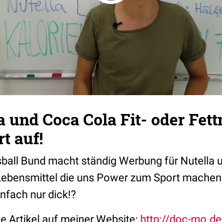
a und Coca Cola Fit- oder Fet
t auf!
ball Bund macht ständig Werbung für Nutella 
 Lebensmittel die uns Power zum Sport mache
nfach nur dick!?
e Artikel auf meiner Website:
http://doc-mo.d