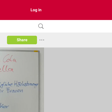
Log in
Share