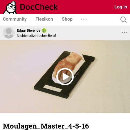
Log in
Community
Flexikon
Shop
Edgar Bierende
Nichtmedizinischer Beruf
Moulagen_Master_4-5-16