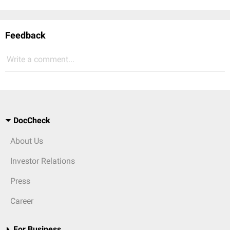
Feedback
Write a comment...
DocCheck
About Us
Investor Relations
Press
Career
For Business