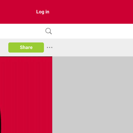
Log in
Share