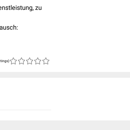
ienstleistung, zu
tausch:
atings)