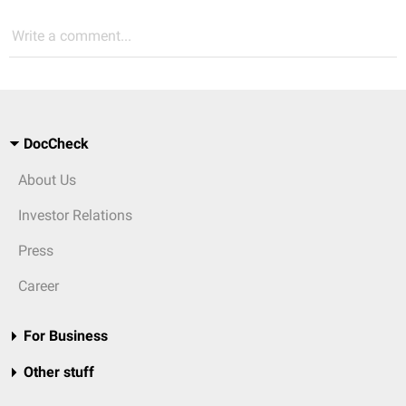
Write a comment...
DocCheck
About Us
Investor Relations
Press
Career
For Business
Other stuff