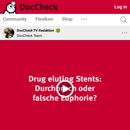
Log in
Community
Flexikon
Shop
DocCheck TV Redaktion
DocCheck Team