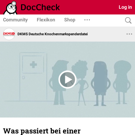
Log in
Community
Flexikon
Shop
DKMS Deutsche Knochenmark­spenderdatei
Was passiert bei einer