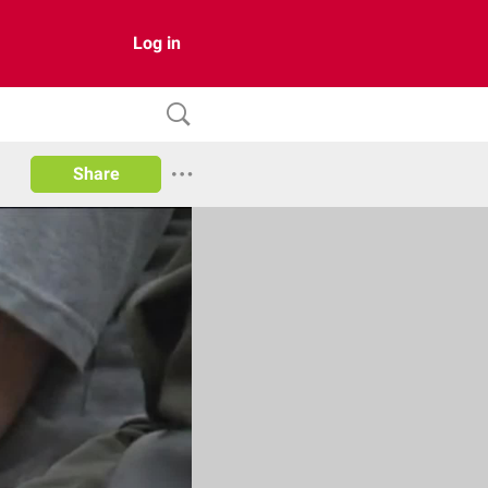
Log in
Share