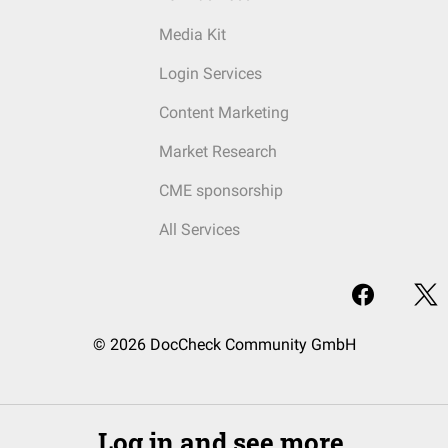
Media Kit
Login Services
Content Marketing
Market Research
CME sponsorship
All Services
© 2026 DocCheck Community GmbH
Log in and see more.