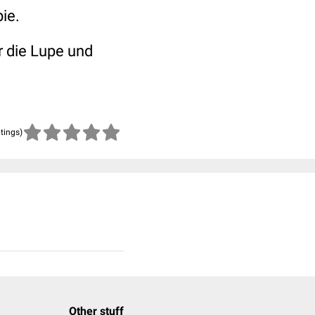
ie.
r die Lupe und
atings)
Other stuff