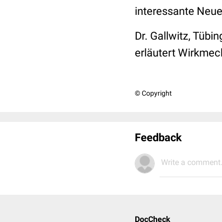
interessante Neue
Dr. Gallwitz, Tübi
erläutert Wirkmec
© Copyright
Feedback
Write a comment.
DocCheck