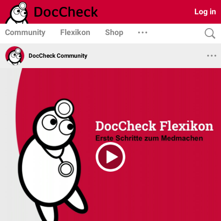
Log in
Community
Flexikon
Shop
DocCheck Community