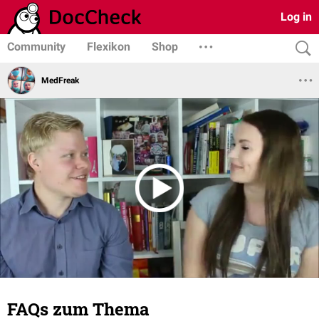
Log in
Community
Flexikon
Shop
MedFreak
FAQs zum Thema