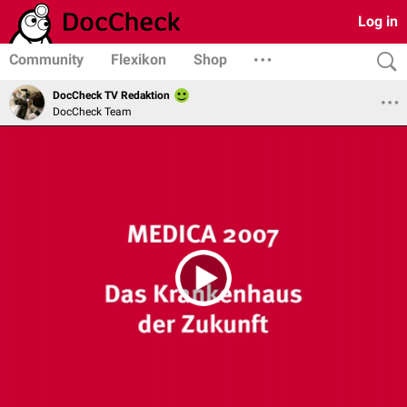
Log in
Community
Flexikon
Shop
DocCheck TV Redaktion
DocCheck Team