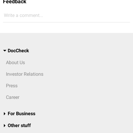
Feedback
Write a comment...
DocCheck
About Us
Investor Relations
Press
Career
For Business
Other stuff