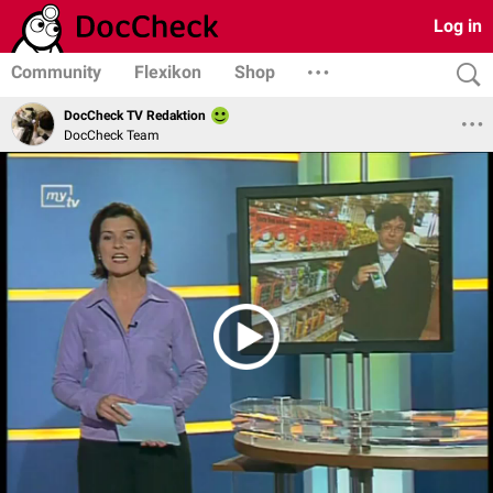
Log in
Community
Flexikon
Shop
DocCheck TV Redaktion
DocCheck Team