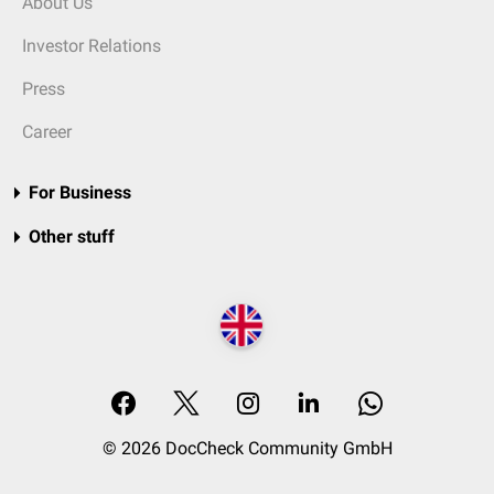
About Us
Investor Relations
Press
Career
For Business
Other stuff
© 2026 DocCheck Community GmbH