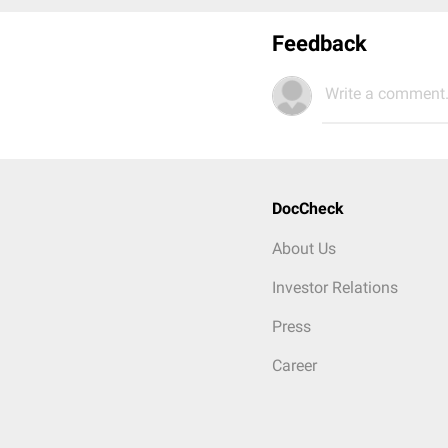
Feedback
Write a comment.
DocCheck
About Us
Investor Relations
Press
Career