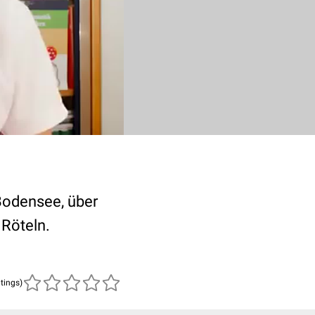
 Bodensee, über
 Röteln.
atings)