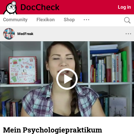
Log in
Community
Flexikon
Shop
MedFreak
Mein Psychologiepraktikum