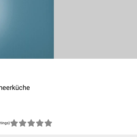
lmeerküche
atings)