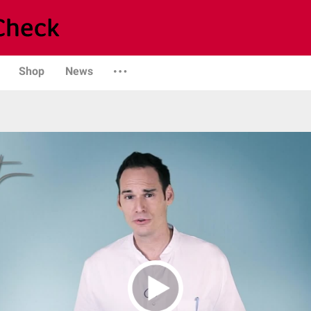
Shop
News