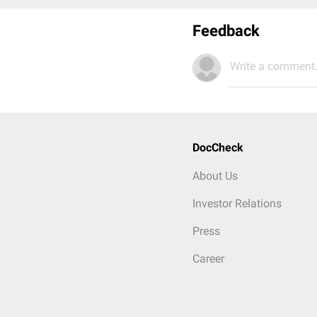
Feedback
Write a comment.
DocCheck
About Us
Investor Relations
Press
Career