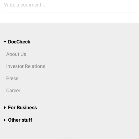
Write a comment...
DocCheck
About Us
Investor Relations
Press
Career
For Business
Other stuff