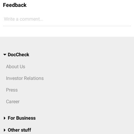
Feedback
Write a comment...
DocCheck
About Us
Investor Relations
Press
Career
For Business
Other stuff