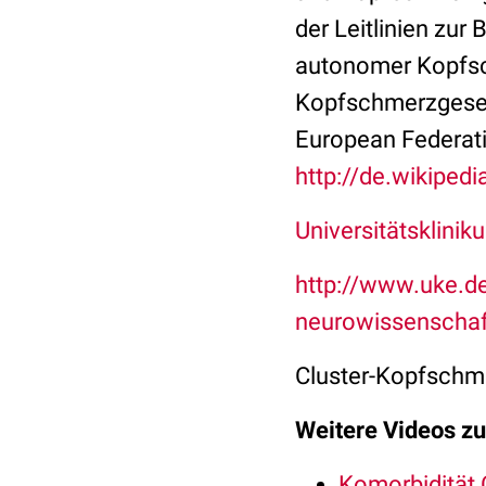
der Leitlinien zu
autonomer Kopfsc
Kopfschmerzgesell
European Federatio
http://de.wikiped
Universitätsklin
http://www.uke.de/
neurowissenscha
Cluster-Kopfschm
Weitere Videos z
Komorbidität