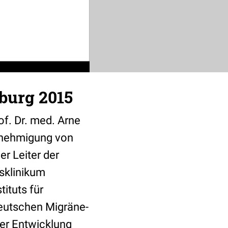
burg 2015
of. Dr. med. Arne
enehmigung von
er Leiter der
sklinikum
ituts für
eutschen Migräne-
er Entwicklung