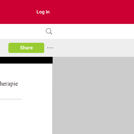
Log in
Share