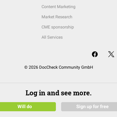
Content Marketing
Market Research
CME sponsorship
All Services
© 2026 DocCheck Community GmbH
Log in and see more.
Will do
Sign up for free