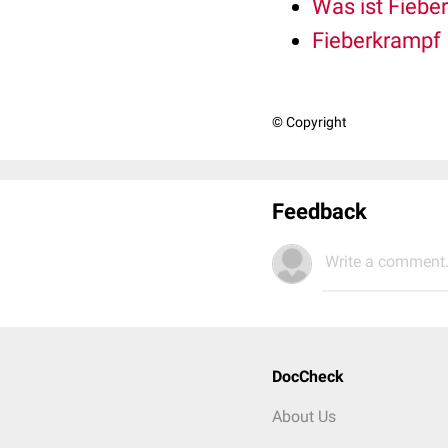
Was ist Fiebe
Fieberkrampf
© Copyright
Feedback
Write a comment.
DocCheck
About Us