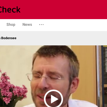
Shop
News
m Bodensee