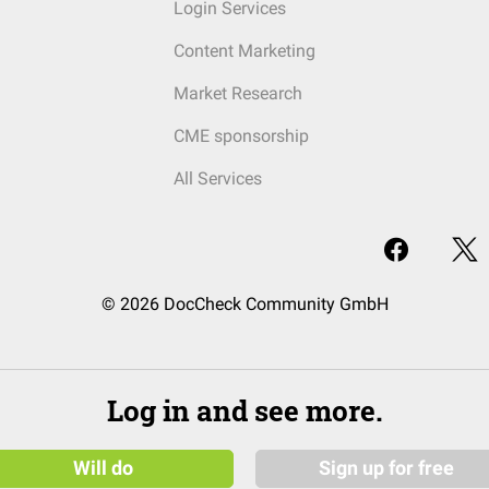
Login Services
Content Marketing
Market Research
CME sponsorship
All Services
© 2026 DocCheck Community GmbH
Log in and see more.
Will do
Sign up for free