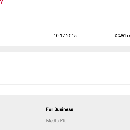
r?
10.12.2015
(1 r
..
For Business
Media Kit